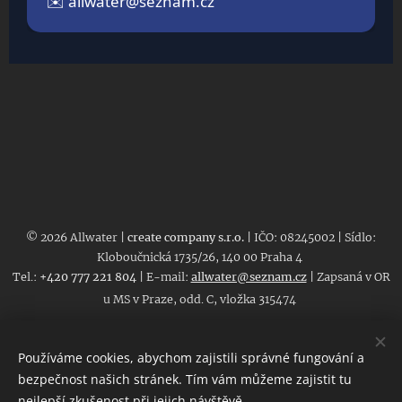
✉️
allwater@seznam.cz
© 2026 Allwater |
create company s.r.o.
| IČO: 08245002 | Sídlo:
Kloboučnická 1735/26, 140 00 Praha 4
Tel.:
+420 777 221 804
| E-mail:
allwater@seznam.cz
| Zapsaná v OR
u MS v Praze, odd. C, vložka 315474
Obchodní podmínky
|
GDPR
|
Kontakt a identifikace
Používáme cookies, abychom zajistili správné fungování a
bezpečnost našich stránek. Tím vám můžeme zajistit tu
Veškeré uvedené ceny jsou platné ke dni zveřejnění.
nejlepší zkušenost při jejich návštěvě.