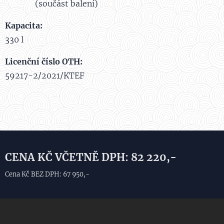
(součást balení)
Kapacita:
330 l
Licenční číslo OTH:
59217-2/2021/KTEF
CENA KČ VČETNĚ DPH: 82 220,-
Cena Kč BEZ DPH: 67 950,-