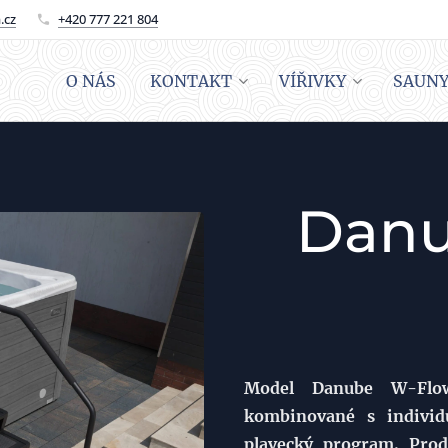
.cz
+420 777 221 804
O NÁS
KONTAKT
VÍŘIVKY
SAUN
Danu
Model Danube W-Flow
kombinované s individ
plavecký program. Prod