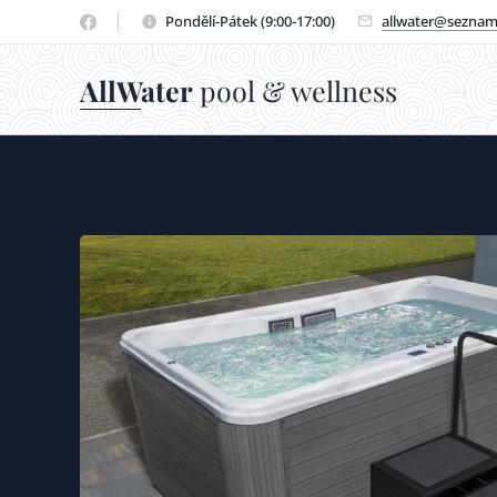
Pondělí-Pátek (9:00-17:00)
allwater@seznam
AllWater
pool & wellness