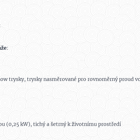
:
áže
:
low trysky, trysky nasměrované pro rovnoměrný proud v
 (0,25 kW), tichý a šetrný k životnímu prostředí