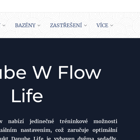
Y
BAZÉNY
ZASTŘEŠENÍ
VÍCE
be W Flow
Life
 nabízí jedinečné tréninkové možnosti
uálním nastavením, což zaručuje optimální
ukt Danube Life je vybaven dvěma sedadly,