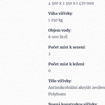
4 500 x 2 350 x 1 470 mm
Váha vířivky
:
1 250 kg
Objem vody
:
8 000 litrů
Počet míst k sezení
:
2
Počet míst k ležení
:
0
Tělo vířivky
:
Antimikrobiální akrylát zesíle
Polyfoam
Nosná konstrukce vířivky
: