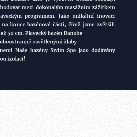
ozhodovat mezi dokonalým masážním zážitkem
aveckým programem. Jako unikátní inovaci
i na konec bazénové části, čímž jsme zvětšili
 než 50 cm. Plavecký bazén Danube
 oboustranně osvětlenými žlaby
gnem! Naše bazény Swim Spa jsou dodávány
u izolací!