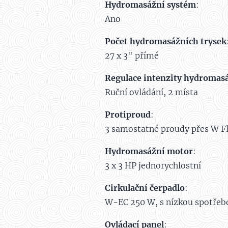
Hydromasážní systém
:
Ano
Počet hydromasážních trysek
27 x 3" přímé
Regulace intenzity hydromas
Ruční ovládání, 2 místa
Protiproud
:
3 samostatné proudy přes W F
Hydromasážní motor
:
3 x 3 HP jednorychlostní
Cirkulační čerpadlo
:
W-EC 250 W, s nízkou spotřebou
Ovládací panel
: