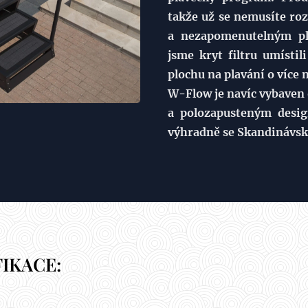
takže už se nemusíte r
a nezapomenutelným pl
jsme kryt filtru umístil
plochu na plavání o více
W-Flow je navíc vybaven
a polozapusteným desi
výhradně se Skandinávsko
IKACE: