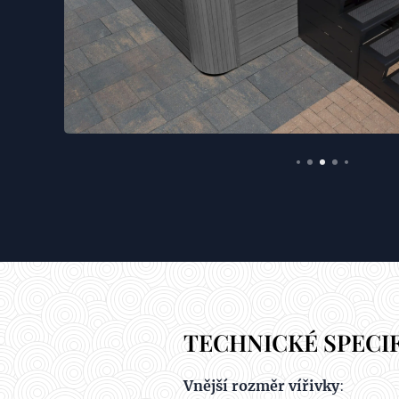
TECHNICKÉ SPECIF
Vnější rozměr vířivky
: