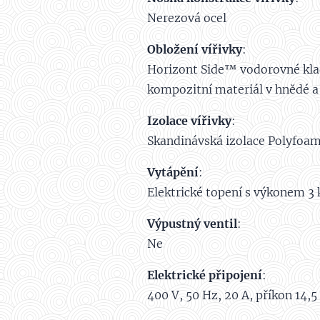
Nerezová ocel
Obložení vířivky
:
Horizont Side™ vodorovné klad
kompozitní materiál v hnědé a
Izolace vířivky
:
Skandinávská izolace Polyfoam 
Vytápění
:
Elektrické topení s výkonem 
Výpustný ventil
:
Ne
Elektrické připojení
:
400 V, 50 Hz, 20 A, příkon 14,