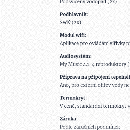
Podsvícený vodopád (2x)
Podhlavník
:
Šedý (2x)
Modul wifi
:
Aplikace pro ovládání vířivky p
Audiosystém
:
My Music 4.1, 4 reproduktory (
Příprava na připojení tepelné
Ano, pro externí ohřev vody ne
Termokryt
:
V ceně, standardní termokryt 
Záruka
:
Podle záručních podmínek