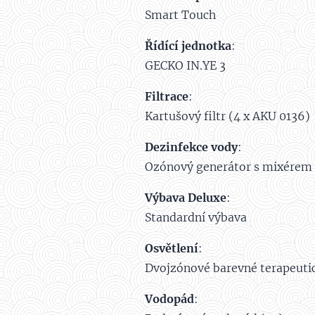
Smart Touch
Řídící jednotka
:
GECKO IN.YE 3
Filtrace
:
Kartušový filtr (4 x AKU 0136)
Dezinfekce vody
:
Ozónový generátor s mixérem 
Výbava Deluxe
:
Standardní výbava
Osvětlení
:
Dvojzónové barevné terapeutic
Vodopád
: