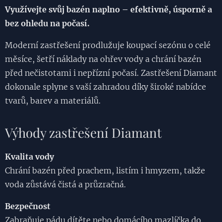
Využívejte svůj bazén naplno – efektivně, úsporně a
bez ohledu na počasí.
Moderní zastřešení prodlužuje koupací sezónu o celé
měsíce, šetří náklady na ohřev vody a chrání bazén
před nečistotami i nepřízní počasí. Zastřešení Diamant
dokonale splyne s vaší zahradou díky široké nabídce
tvarů, barev a materiálů.
Výhody zastřešení Diamant
Kvalita vody
Chrání bazén před prachem, listím i hmyzem, takže
voda zůstává čistá a průzračná.
Bezpečnost
Zabraňuje pádu dítěte nebo domácího mazlíčka do