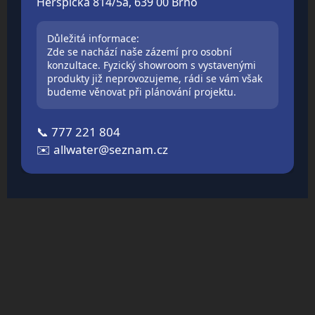
Heršpická 814/5a, 639 00 Brno
Důležitá informace:
Zde se nachází naše zázemí pro osobní
konzultace. Fyzický showroom s vystavenými
produkty již neprovozujeme, rádi se vám však
budeme věnovat při plánování projektu.
📞
777 221 804
✉️
allwater@seznam.cz