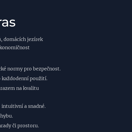
ras
ů, domácích jezírek
 ekonomičnost
ické normy pro bezpečnost.
 každodenní použití.
ůrazem na kvalitu
 intuitivní a snadné.
ohybu.
rady či prostoru.