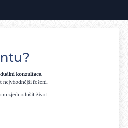
antu?
iduální konzultace
.
 nejvhodnější řešení.
hou zjednodušit život