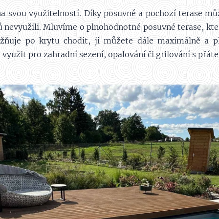
a svou využitelností. Díky posuvné a pochozí terase můž
nevyužili. Mluvíme o plnohodnotné posuvné terase, která
ožňuje po krytu chodit, ji můžete dále maximálně a p
 využit pro zahradní sezení, opalování či grilování s přátel