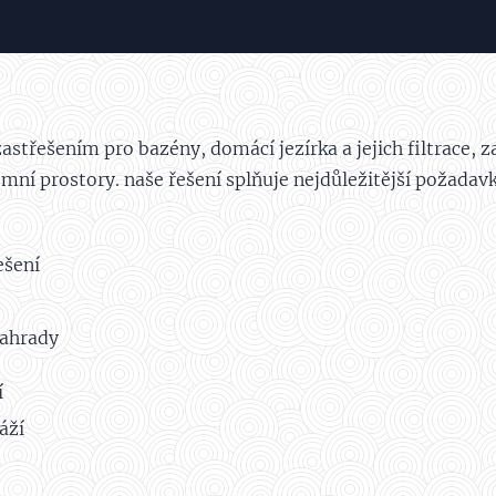
astřešením pro bazény, domácí jezírka a jejich filtrace, 
mní prostory. naše řešení splňuje nejdůležitější požadavk
ešení
zahrady
í
áží