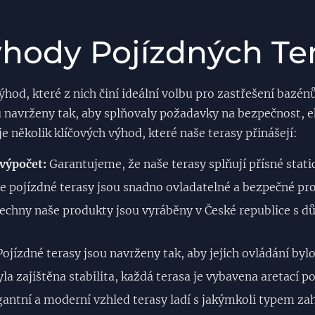
hody Pojízdných Te
ýhod, které z nich činí ideální volbu pro zastřešení bazén
ou navrženy tak, aby splňovaly požadavky na bezpečnost,
je několik klíčových výhod, které naše terasy přinášejí:
výpočet:
Garantujeme, že naše terasy splňují přísné stat
 pojízdné terasy jsou snadno ovladatelné a bezpečné pro
chny naše produkty jsou vyráběny v České republice s d
ojízdné terasy jsou navrženy tak, aby jejich ovládání bylo
la zajištěna stabilita, každá terasa je vybavena aretací p
antní a moderní vzhled terasy ladí s jakýmkoli typem zah