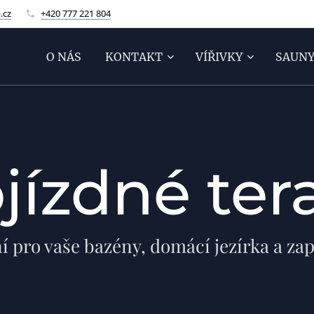
.cz
+420 777 221 804
O NÁS
KONTAKT
VÍŘIVKY
SAUN
jízdné ter
í pro vaše bazény, domácí jezírka a zap