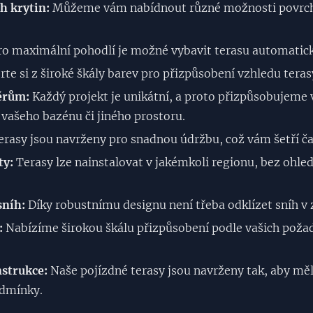
h krytin:
Můžeme vám nabídnout různé možnosti povrchov
o maximální pohodlí je možné vybavit terasu automati
te si z široké škály barev pro přizpůsobení vzhledu tera
ěrům:
Každý projekt je unikátní, a proto přizpůsobujeme v
ašeho bazénu či jiného prostoru.
rasy jsou navrženy pro snadnou údržbu, což vám šetří čas
ty:
Terasy lze nainstalovat v jakémkoli regionu, bez ohled
sníh:
Díky robustnímu designu není třeba odklízet sníh v 
:
Nabízíme širokou škálu přizpůsobení podle vašich poža
nstrukce:
Naše pojízdné terasy jsou navrženy tak, aby mě
odmínky.