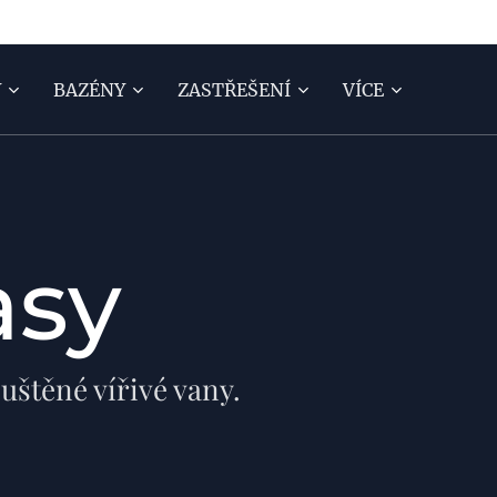
Y
BAZÉNY
ZASTŘEŠENÍ
VÍCE
asy
uštěné vířivé vany.