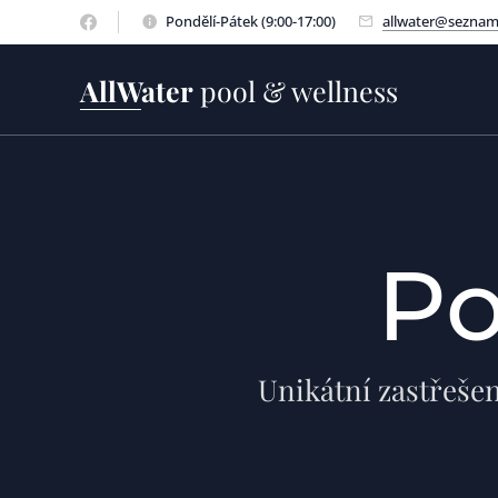
Pondělí-Pátek (9:00-17:00)
allwater@seznam
AllWater
pool & wellness
Po
Unikátní zastřešen