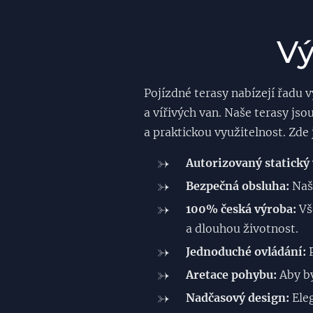
Vý
Pojízdné terasy nabízejí řadu v
a vířivých van. Naše terasy js
a praktickou využitelnost. Zde 
Autorizovaný statický 
Bezpečná obsluha:
Naše
100% česká výroba:
Vše
a dlouhou životnost.
Jednoduché ovládání:
P
Aretace pohybu:
Aby by
Nadčasový design:
Eleg