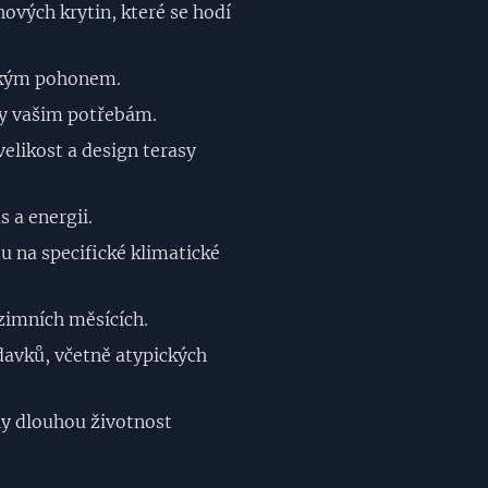
ých krytin, které se hodí
ckým pohonem.
sy vašim potřebám.
elikost a design terasy
 a energii.
u na specifické klimatické
zimních měsících.
davků, včetně atypických
ly dlouhou životnost