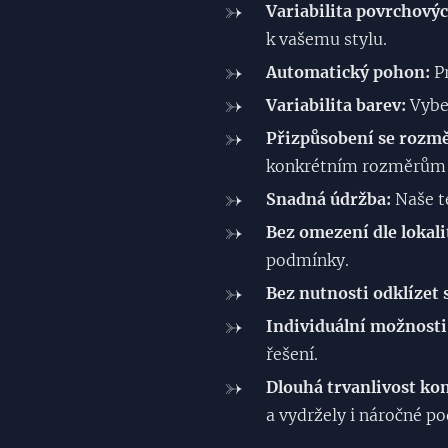
Variabilita povrchovýc
k vašemu stylu.
Automatický pohon:
Pr
Variabilita barev:
Vyber
Přizpůsobení se rozm
konkrétním rozměrům v
Snadná údržba:
Naše te
Bez omezení dle lokali
podmínky.
Bez nutnosti odklízet 
Individuální možnosti
řešení.
Dlouhá trvanlivost ko
a vydržely i náročné p