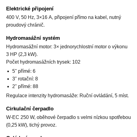
Elektrické připojení
400 V, 50 Hz, 3×16 A, připojení přímo na kabel, nutný
proudový chránič.
Hydromasážní systém
Hydromasážní motor: 3× jednorychlostní motor o výkonu
3 HP (2,3 kW).
Počet hydromasážních trysek: 102
5" přímé: 6
3" rotační: 8
2" přímé: 88
Regulace intenzity hydromasáže: Ruční ovládání, 5 míst.
Cirkulační čerpadlo
W-EC 250 W, oběhové čerpadlo s velmi nízkou spotřebou
(0,25 kW), tichý provoz.