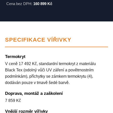
Cena bez DPH:
160 899 Kč
SPECIFIKACE VÍŘIVKY
Termokryt
V ceně 17 492 Kč, standardní termokryt z materiálu
Black Tex (odolný vůči UV záření a povětrnostním
podmínkám), příchytky se zámkem termokrytu (4),
dodáván pouze v tmavě šedé barvě.
Doprava, montáž a zaškolení
7 859 Kč
Vnější rozměr vířivky