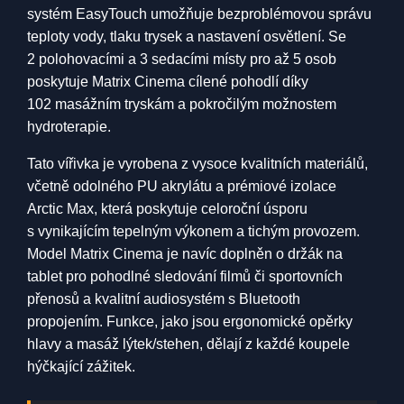
systém EasyTouch umožňuje bezproblémovou správu
teploty vody, tlaku trysek a nastavení osvětlení. Se
2 polohovacími a 3 sedacími místy pro až 5 osob
poskytuje Matrix Cinema cílené pohodlí díky
102 masážním tryskám a pokročilým možnostem
hydroterapie.
Tato vířivka je vyrobena z vysoce kvalitních materiálů,
včetně odolného PU akrylátu a prémiové izolace
Arctic Max, která poskytuje celoroční úsporu
s vynikajícím tepelným výkonem a tichým provozem.
Model Matrix Cinema je navíc doplněn o držák na
tablet pro pohodlné sledování filmů či sportovních
přenosů a kvalitní audiosystém s Bluetooth
propojením. Funkce, jako jsou ergonomické opěrky
hlavy a masáž lýtek/stehen, dělají z každé koupele
hýčkající zážitek.