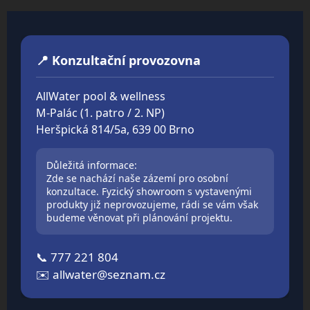
📍 Konzultační provozovna
AllWater pool & wellness
M-Palác (1. patro / 2. NP)
Heršpická 814/5a, 639 00 Brno
Důležitá informace:
Zde se nachází naše zázemí pro osobní
konzultace. Fyzický showroom s vystavenými
produkty již neprovozujeme, rádi se vám však
budeme věnovat při plánování projektu.
📞
777 221 804
✉️
allwater@seznam.cz