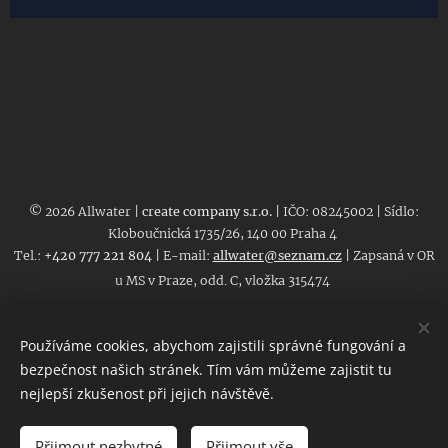
© 2026 Allwater |
create company s.r.o.
| IČO: 08245002 | Sídlo:
Kloboučnická 1735/26, 140 00 Praha 4
Tel.:
+420 777 221 804
| E-mail:
allwater@seznam.cz
| Zapsaná v OR
u MS v Praze, odd. C, vložka 315474
Obchodní podmínky
|
GDPR
|
Kontakt a identifikace
Používáme cookies, abychom zajistili správné fungování a
bezpečnost našich stránek. Tím vám můžeme zajistit tu
Veškeré uvedené ceny jsou platné ke dni zveřejnění.
nejlepší zkušenost při jejich návštěvě.
V průběhu roku 2026 se mohou měnit v závislosti na aktuálních
nákladech. Pro konkrétní projekt vám rádi připravíme nezávaznou
cenovou kalkulaci na vyžádání.
Přijmout nezbytné
Přijmout vše