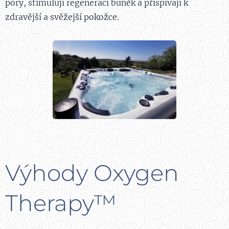
póry, stimulují regeneraci buněk a přispívají k
zdravější a svěžejší pokožce.
Výhody Oxygen
Therapy™