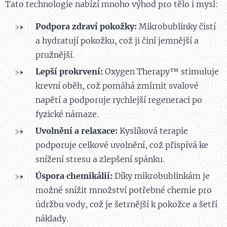
Tato technologie nabízí mnoho výhod pro tělo i mysl:
Podpora zdraví pokožky:
Mikrobublinky čistí
a hydratují pokožku, což ji činí jemnější a
pružnější.
Lepší prokrvení:
Oxygen Therapy™ stimuluje
krevní oběh, což pomáhá zmírnit svalové
napětí a podporuje rychlejší regeneraci po
fyzické námaze.
Uvolnění a relaxace:
Kyslíková terapie
podporuje celkové uvolnění, což přispívá ke
snížení stresu a zlepšení spánku.
Úspora chemikálií:
Díky mikrobublinkám je
možné snížit množství potřebné chemie pro
údržbu vody, což je šetrnější k pokožce a šetří
náklady.