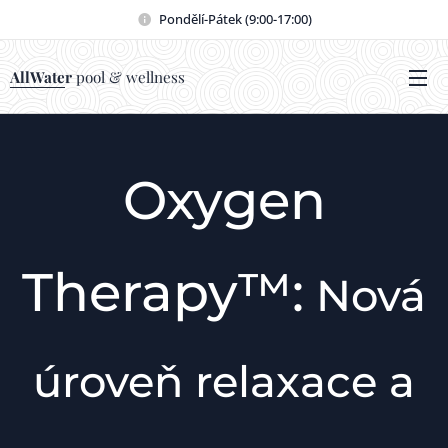
Pondělí-Pátek (9:00-17:00)
AllWater
pool & wellness
Oxygen
Therapy™:
Nová
úroveň relaxace a