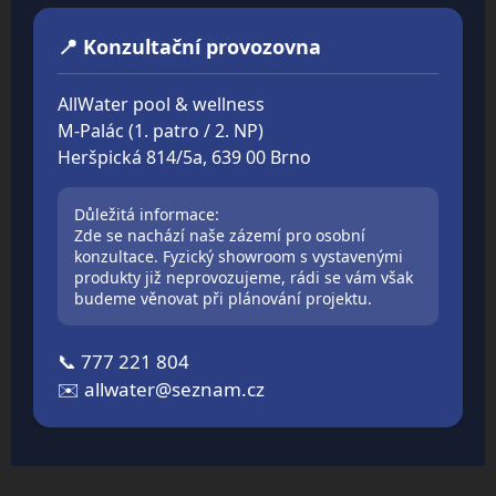
📍 Konzultační provozovna
AllWater pool & wellness
M-Palác (1. patro / 2. NP)
Heršpická 814/5a, 639 00 Brno
Důležitá informace:
Zde se nachází naše zázemí pro osobní
konzultace. Fyzický showroom s vystavenými
produkty již neprovozujeme, rádi se vám však
budeme věnovat při plánování projektu.
📞
777 221 804
✉️
allwater@seznam.cz