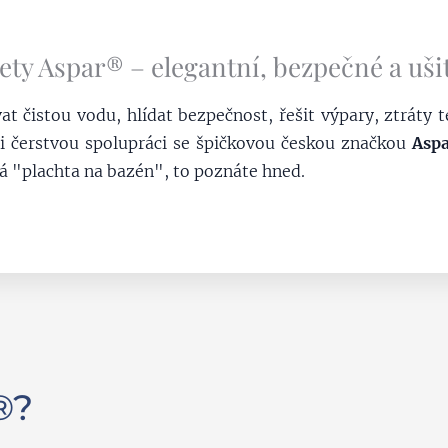
ety Aspar® – elegantní, bezpečné a uš
t čistou vodu, hlídat bezpečnost, řešit výpary, ztráty te
li čerstvou spolupráci se špičkovou českou značkou
Asp
aká "plachta na bazén", to poznáte hned.
®?