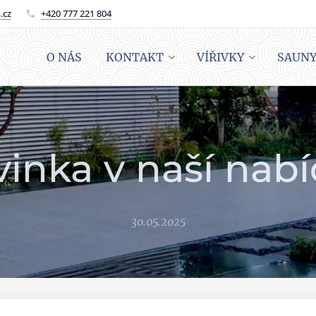
.cz
+420 777 221 804
O NÁS
KONTAKT
VÍŘIVKY
SAUN
inka v naší nab
30.05.2025