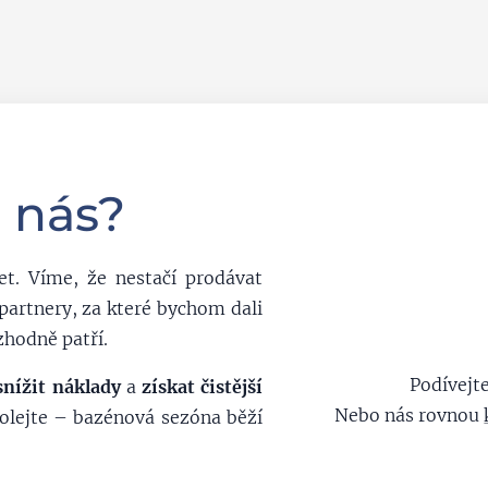
s nás?
t. Víme, že nestačí prodávat
 partnery, za které bychom dali
zhodně patří.
Podívejt
snížit náklady
a
získat čistější
Nebo nás rovnou
volejte – bazénová sezóna běží