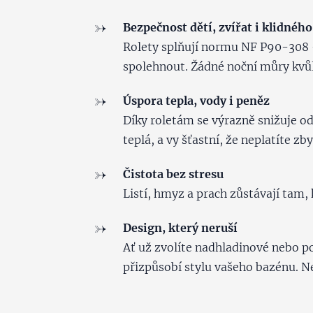
Bezpečnost dětí, zvířat i klidného
Rolety splňují normu NF P90-308 
spolehnout. Žádné noční můry kvůl
Úspora tepla, vody i peněz
Díky roletám se výrazně snižuje od
teplá, a vy šťastní, že neplatíte z
Čistota bez stresu
Listí, hmyz a prach zůstávají tam
Design, který neruší
Ať už zvolíte nadhladinové nebo p
přizpůsobí stylu vašeho bazénu. N