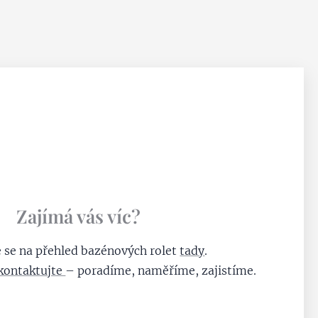
Zajímá vás víc?
e se na přehled bazénových rolet
tady
.
kontaktujte
– poradíme, naměříme, zajistíme.