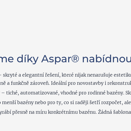
me díky Aspar® nabídnou
 skryté a elegantní řešení, které nijak nenarušuje estetiku
ně a funkčně zároveň. Ideální pro novostavby i rekonstru
– tiché, automatizované, vhodné pro rodinné bazény. S
 menší bazény nebo pro ty, co si raději šetří rozpočet, ale 
rábí přesně na míru konkrétnímu bazénu. Žádná šablona, 