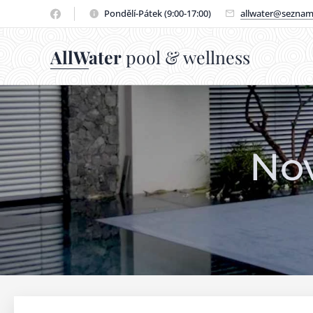
Pondělí-Pátek (9:00-17:00)
allwater@seznam
AllWater
pool & wellness
Nov