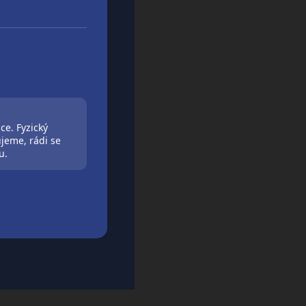
ce. Fyzický
jeme, rádi se
u.