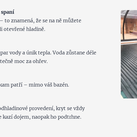
 spaní
– to znamená, že se na ně můžete
i otevřené hladině.
par vody a únik tepla. Voda zůstane déle
bytečně moc za ohřev.
, kam patří – mimo váš bazén.
odhladinové provedení, kryt se vždy
e kazí dojem, naopak ho podtrhne.