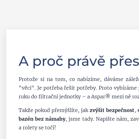
A proč právě pře
Protože si na tom, co nabízíme, dáváme záleže
"věci". Je potřeba řešit potřeby. Proto vybíráme
ruku do filtrační jednotky – a Aspar® mezi ně ro
Takže pokud přemýšlíte, jak
zvýšit bezpečnost
,
bazén bez námahy
, jsme tady. Napište nám, za
a rolety se točí!