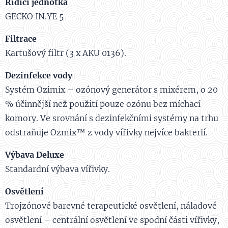
Řídící jednotka
GECKO IN.YE 5
Filtrace
Kartušový filtr (3 x AKU 0136).
Dezinfekce vody
Systém Ozimix – ozónový generátor s mixérem, o 20
% účinnější než použití pouze ozónu bez míchací
komory. Ve srovnání s dezinfekčními systémy na trhu
odstraňuje Ozmix™ z vody vířivky nejvíce bakterií.
Výbava Deluxe
Standardní výbava vířivky.
Osvětlení
Trojzónové barevné terapeutické osvětlení, náladové
osvětlení – centrální osvětlení ve spodní části vířivky,