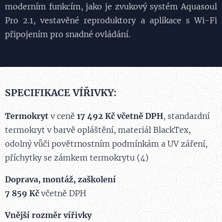
moderním funkcím, jako je zvukový systém Aquasoul
Pro 2.1, vestavěné reproduktory a aplikace s Wi-Fi
připojením pro snadné ovládání.
SPECIFIKACE VÍŘIVKY:
Termokryt
v ceně
17 492 Kč včetně DPH
, standardní
termokryt v barvě opláštění, materiál BlackTex,
odolný vůči povětrnostním podmínkám a UV záření,
příchytky se zámkem termokrytu (4)
Doprava, montáž, zaškolení
7 859 Kč
včetně DPH
Vnější rozměr vířivky