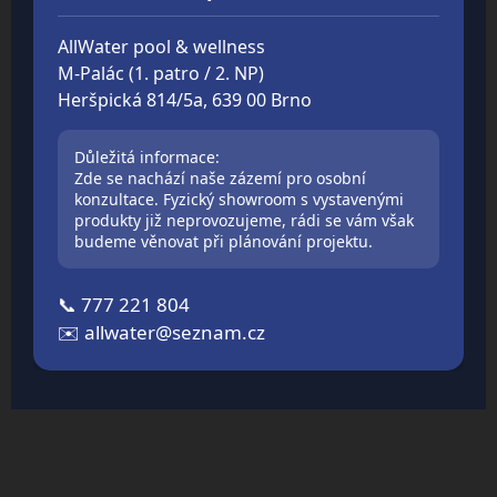
AllWater pool & wellness
M-Palác (1. patro / 2. NP)
Heršpická 814/5a, 639 00 Brno
Důležitá informace:
Zde se nachází naše zázemí pro osobní
konzultace. Fyzický showroom s vystavenými
produkty již neprovozujeme, rádi se vám však
budeme věnovat při plánování projektu.
📞
777 221 804
✉️
allwater@seznam.cz