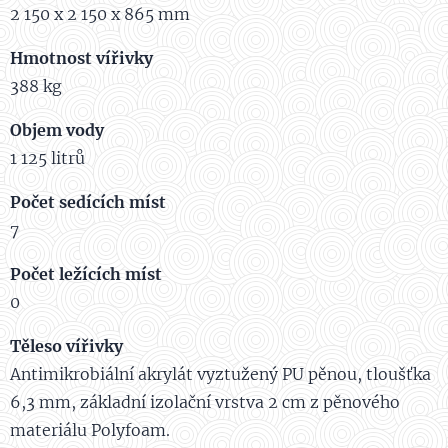
2 150 x 2 150 x 865 mm
Hmotnost vířivky
388 kg
Objem vody
1 125 litrů
Počet sedících míst
7
Počet ležících míst
0
Těleso vířivky
Antimikrobiální akrylát vyztužený PU pěnou, tloušťka
6,3 mm, základní izolační vrstva 2 cm z pěnového
materiálu Polyfoam.