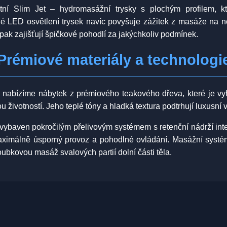
tní Slim Jet – hydromasážní trysky s plochým profilem, kter
é LED osvětlení trysek navíc povyšuje zážitek z masáže na 
pak zajišťují špičkové pohodlí za jakýchkoliv podmínek.
Prémiové materiály a technologi
lů nabízíme nábytek z prémiového teakového dřeva, které je vy
 životností. Jeho teplé tóny a hladká textura podtrhují luxusní 
baven pokročilým přelivovým systémem s retenční nádrží integ
aximálně úsporný provoz a pohodlné ovládání. Masážní systém
oubkovou masáž svalových partií dolní části těla.