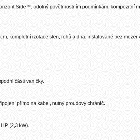
orizont Side™, odolný povětrnostním podmínkám, kompozitní ma
m, kompletní izolace stěn, rohů a dna, instalované bez mezer v
podní části vaničky.
řipojení přímo na kabel, nutný proudový chránič.
 HP (2,3 kW).