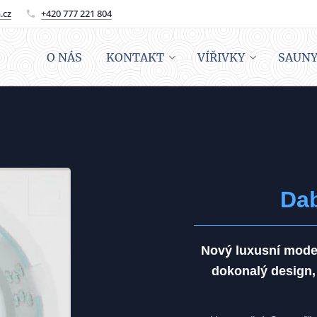
.cz
+420 777 221 804
O NÁS
KONTAKT
VÍŘIVKY
SAUN
Dab
Nový luxusní model
dokonalý design,