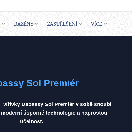
Y
BAZÉNY
ZASTŘEŠENÍ
VÍCE
assy Sol Premiér
 vířivky Dabassy Sol Premiér v sobě snoubí
 moderní úsporné technologie a naprostou
účelnost.