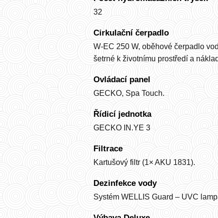
32
Cirkulační čerpadlo
W-EC 250 W, oběhové čerpadlo vody 
šetrné k životnímu prostředí a náklad
Ovládací panel
GECKO, Spa Touch.
Řídicí jednotka
GECKO IN.YE 3
Filtrace
Kartušový filtr (1× AKU 1831).
Dezinfekce vody
Systém WELLIS Guard – UVC lamp
Výbava Deluxe