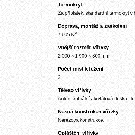
Termokryt
Za příplatek, standardní termokryt v
Doprava, montáž a zaškolení
7 605 Kč.
Vnější rozměr vířivky
2 000 × 1 900 × 800 mm
Počet míst k ležení
2
Těleso vířivky
Antimikrobiální akrylátová deska, t
Nosná konstrukce vířivky
Nerezová konstrukce.
Opláštění vířivky