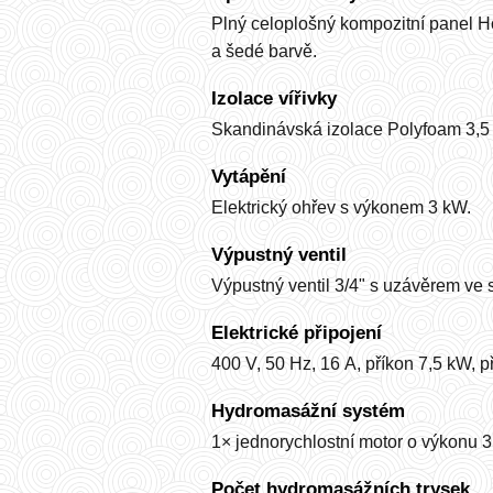
Plný celoplošný kompozitní panel H
a šedé barvě.
Izolace vířivky
Skandinávská izolace Polyfoam 3,5 c
Vytápění
Elektrický ohřev s výkonem 3 kW.
Výpustný ventil
Výpustný ventil 3/4" s uzávěrem ve s
Elektrické připojení
400 V, 50 Hz, 16 A, příkon 7,5 kW, p
Hydromasážní systém
1× jednorychlostní motor o výkonu 3
Počet hydromasážních trysek