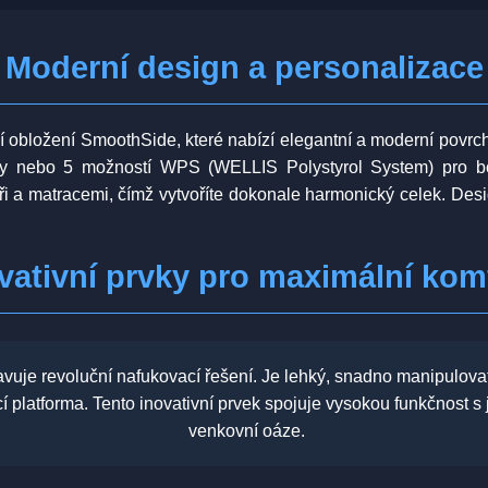
Moderní design a personalizace
vní obložení SmoothSide, které nabízí elegantní a moderní povrch
tky nebo 5 možností WPS (WELLIS Polystyrol System) pro boč
ři a matracemi, čímž vytvoříte dokonale harmonický celek. Design
vativní prvky pro maximální kom
avuje revoluční nafukovací řešení. Je lehký, snadno manipulova
cí platforma. Tento inovativní prvek spojuje vysokou funkčnost
venkovní oáze.