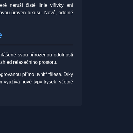
é neruší čisté linie vířivky ani
novou úroveň luxusu. Nové, odolné
e
hlášené svou přirozenou odolností
vzhled relaxačního prostoru.
rovanou přímo uvnitř tělesa. Díky
 využívá nové typy trysek, včetně