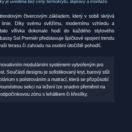
ky je uvedena bez ceny termokrytu, dopravy a montáže.
 trendovým čtvercovým základem, který v sobě skrývá
é linie. Díky svému svěžímu, modernímu vzhledu a
 tato vířivka dokonale hodí do každého stylového
bassy Sol Premiér představuje špičkové spojení trendu
vaši terasu či zahradu na osobní útočiště pohodlí.
inovativním
modulárním systémem
vytvořeným pro
t. Součástí designu je sofistikovaný kryt, barový stůl
solárium s polstrováním a matrací, která se přizpůsobí
oumístnou sekci na ležení lze snadno přeměnit na
odpočinkovou zónu s lehátkem či křesílky.