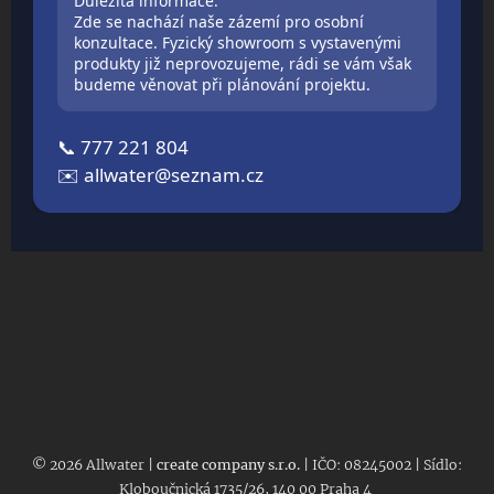
Důležitá informace:
Zde se nachází naše zázemí pro osobní
konzultace. Fyzický showroom s vystavenými
produkty již neprovozujeme, rádi se vám však
budeme věnovat při plánování projektu.
📞
777 221 804
✉️
allwater@seznam.cz
© 2026 Allwater |
create company s.r.o.
| IČO: 08245002 | Sídlo:
Kloboučnická 1735/26, 140 00 Praha 4